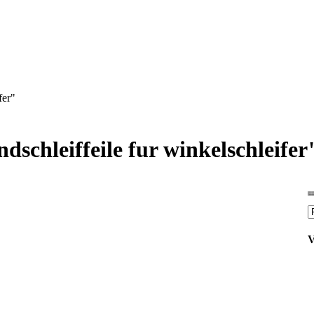
fer"
dschleiffeile fur winkelschleifer
V