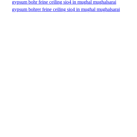
gypsum bohr feine ceiling sio4 in mughal mughalsarai
gypsum bohrer feine ceiling sio4 in mughal mughalsarai